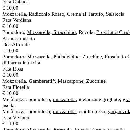
Fata Galatea
€ 10,00
Mozzarella
, Radicchio Rosso,
Crema al Tartufo, Salsiccia
Fata Verdiana
€ 10,00
Pomodoro,
Mozzarella, Stracchino
, Rucola,
Prosciutto Crud
Parma in uscita
Dea Afrodite
€ 10,00
Pomodoro,
Mozzarella, Philadelphia
, Zucchine,
Prosciutto 
di Parma in uscita
Fata Rosa
€ 10,00
Mozzarella, Gamberetti*, Mascarpone
, Zucchine
Fata Fiorella
€ 10,00
Metà pizza: pomodoro,
mozzarella
, melanzane grigliate,
gra
uscita,
Metà pizza: pomodoro,
mozzarella
, cipolla rossa,
gorgonzol
Fata Viviana
€ 11,00
Pomodoro,
Mozzarella, Bresaola
, Rucola,
Grana
a scaglie