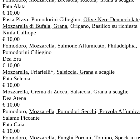
Fata Alata
€ 10,00
Pasta Pizza, Pomodorini Ciliegino,
Olive Nere Denocciolate
Mozzarella di Bufala, Grana
, Origano, Basilico su richiesta
Ninfa Calliope
€ 10,00
Pomodoro,
Mozzarella, Salmone Affumicato, Philadelphia
,
Pomodorini Ciliegino
Dea Era
€ 10,00
Mozzarella
, Friarielli*,
Salsiccia, Grana
a scaglie
Fata Selenia
€ 10,00
Mozzarella, Crema di Zucca, Salsiccia, Grana
a scaglie
Dea Atena
€ 10,00
Pomodoro,
Mozzarella, Pomodori Secchi,
Provola Affumica
Salame Piccante
Fata Gaia
€ 10,00
Pomodoro,
Mozzarella, Funghi Porcini, Tomino, Speck in us