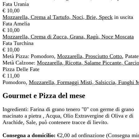
Fata Urania
€ 10,00
Mozzarella, Crema al Tartufo, Noci, Brie, Speck
in uscita
Fata Amelia
€ 10,00
Mozzarella, Crema di Zucca, Grana, Ragù, Noce Moscata
Fata Turchina
€ 10,00
Metà Pizza: Pomodoro,
Mozzarella, Prosciutto Cotto
, Patat
Metà Calzone:
Mozzarella, Ricotta, Salame Piccante, Carcio
Pizza Delle Fate
€ 11,00
Pomodoro,
Mozzarella, Formaggi Misti, Salsiccia, Funghi M
Gourmet e Pizza del mese
Ingredienti: Farina di grano tenero "0" con germe di grano
macinato a pietra , Acqua, Olio Extravergine di Oliva e di
Arachide, Sale, può contenere tracce di lievito.
Consegna a domicilio:
€2,00 ad ordinazione (Consegna mi