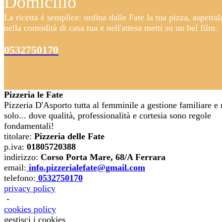
Domicilio
La ricetta è semplice: ordina dalle Fate la tua pizza, aspettal
nella comodità di casa tua e nell'attesa metti su un bel film.
0532750170
Pizzeria le Fate
Pizzeria D'Asporto tutta al femminile a gestione familiare e
solo... dove qualità, professionalità e cortesia sono regole
fondamentali!
titolare
:
Pizzeria delle Fate
p.iva
:
01805720388
indirizzo
:
Corso Porta Mare, 68/A Ferrara
email
:
info.pizzerialefate@gmail.com
telefono
:
0532750170
privacy policy
-
cookies policy
gestisci i cookies