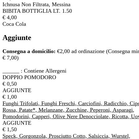
Ichnusa Non Filtrata, Messina
BIBITA BOTTIGLIA LT. 1.50
€ 4,00
Coca Cola
Aggiunte
Consegna a domicilio:
€2,00 ad ordinazione (Consegna mi
€ 7,00)
______ : Contiene Allergeni
DOPPIO POMODORO
€ 0,50
AGGIUNTE
€ 1,00
Funghi Trifolati, Funghi Freschi, Carciofini, Radicchio, Cip
Rossa, Patate*, Melanzane, Zucchine, Peperoni,
Asparagi
,
Pomodorini, Capperi,
Olive Nere Denocciolate, Ricotta, Uo
AGGIUNTE
€ 1,50
Speck, Gorgonzola, Prosciutto Cotto, Salsiccia, Wurstel,