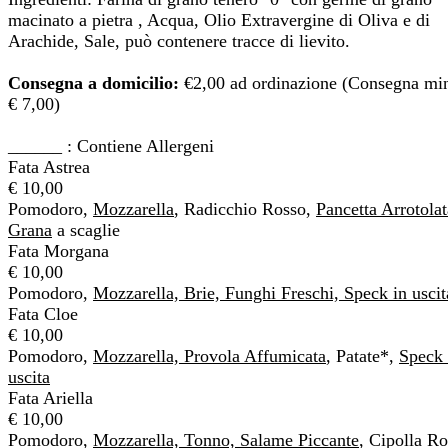
macinato a pietra , Acqua, Olio Extravergine di Oliva e di
Arachide, Sale, può contenere tracce di lievito.
Consegna a domicilio:
€2,00 ad ordinazione (Consegna mi
€ 7,00)
______ : Contiene Allergeni
Fata Astrea
€ 10,00
Pomodoro,
Mozzarella
, Radicchio Rosso,
Pancetta Arrotolat
Grana
a scaglie
Fata Morgana
€ 10,00
Pomodoro,
Mozzarella, Brie, Funghi Freschi, Speck in uscit
Fata Cloe
€ 10,00
Pomodoro,
Mozzarella, Provola Affumicata
, Patate*,
Speck 
uscita
Fata Ariella
€ 10,00
Pomodoro,
Mozzarella, Tonno, Salame Piccante
, Cipolla Ro