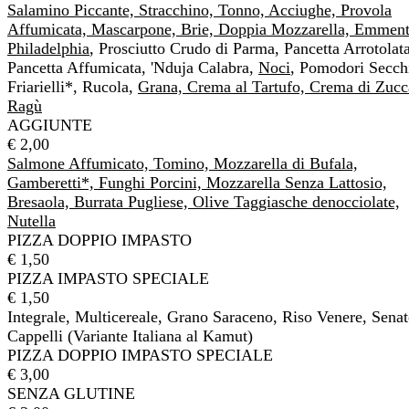
Salamino Piccante, Stracchino, Tonno, Acciughe, Provola
Affumicata, Mascarpone, Brie, Doppia Mozzarella, Emment
Philadelphia
, Prosciutto Crudo di Parma, Pancetta Arrotolata
Pancetta Affumicata, 'Nduja Calabra,
Noci
, Pomodori Secch
Friarielli*, Rucola,
Grana, Crema al Tartufo, Crema di Zucc
Ragù
AGGIUNTE
€ 2,00
Salmone Affumicato, Tomino, Mozzarella di Bufala,
Gamberetti*, Funghi Porcini, Mozzarella Senza Lattosio,
Bresaola, Burrata Pugliese, Olive Taggiasche denocciolate,
Nutella
PIZZA DOPPIO IMPASTO
€ 1,50
PIZZA IMPASTO SPECIALE
€ 1,50
Integrale, Multicereale, Grano Saraceno, Riso Venere, Senat
Cappelli (Variante Italiana al Kamut)
PIZZA DOPPIO IMPASTO SPECIALE
€ 3,00
SENZA GLUTINE