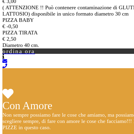
€ 3,00
( ATTENZIONE !! Può contenere contaminazione di GLUT
LATTOSIO) disponibile in unico formato diametro 30 cm
PIZZA BABY
€ -0,50
PIZZA TIRATA
€ 2,50
Diametro 40 cm.
ordina ora
Con Amore
Non sempre possiamo fare le cose che amiamo, ma possiam
scegliere sempre, di fare con amore le cose che facciamo!!!
PIZZE in questo caso.