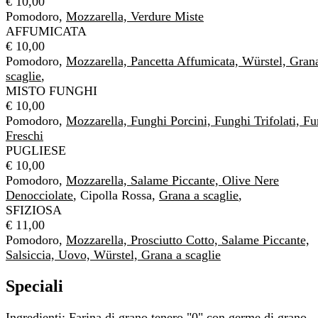
€ 10,00
Pomodoro,
Mozzarella, Verdure Miste
AFFUMICATA
€ 10,00
Pomodoro,
Mozzarella, Pancetta Affumicata, Würstel, Gran
scaglie
,
MISTO FUNGHI
€ 10,00
Pomodoro,
Mozzarella, Funghi Porcini, Funghi Trifolati, F
Freschi
PUGLIESE
€ 10,00
Pomodoro,
Mozzarella, Salame Piccante, Olive Nere
Denocciolate
, Cipolla Rossa,
Grana a scaglie
,
SFIZIOSA
€ 11,00
Pomodoro,
Mozzarella, Prosciutto Cotto, Salame Piccante,
Salsiccia, Uovo, Würstel, Grana a scaglie
Speciali
Ingredienti: Farina di grano tenero "0" con germe di grano