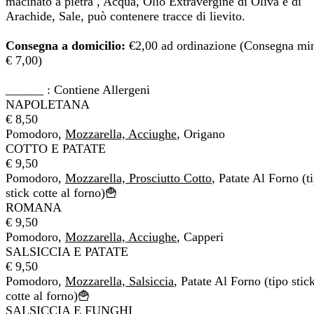
macinato a pietra , Acqua, Olio Extravergine di Oliva e di
Arachide, Sale, può contenere tracce di lievito.
Consegna a domicilio:
€2,00 ad ordinazione (Consegna mi
€ 7,00)
______ : Contiene Allergeni
NAPOLETANA
€ 8,50
Pomodoro,
Mozzarella, Acciughe
, Origano
COTTO E PATATE
€ 9,50
Pomodoro,
Mozzarella, Prosciutto Cotto
, Patate Al Forno (t
stick cotte al forno)🍟
ROMANA
€ 9,50
Pomodoro,
Mozzarella, Acciughe
, Capperi
SALSICCIA E PATATE
€ 9,50
Pomodoro,
Mozzarella, Salsiccia
, Patate Al Forno (tipo stic
cotte al forno)🍟
SALSICCIA E FUNGHI